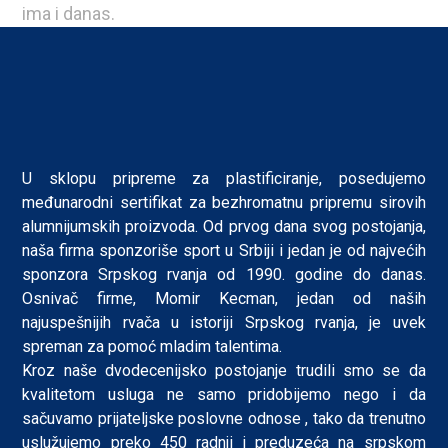
ima i danas.
U sklopu pripreme za plastificiranje, posedujemo
međunarodni sertifikat za bezhromatnu pripremu sirovih
alumnijumskih proizvoda. Od prvog dana svog postojanja,
naša firma sponzoriše sport u Srbiji i jedan je od najvećih
sponzora Srpskog rvanja od 1990. godine do danas.
Osnivač firme, Momir Kecman, jedan od naših
najuspešnijih rvača u istoriji Srpskog rvanja, je uvek
spreman za pomoć mladim talentima.
Kroz naše dvodecenijsko postojanje trudili smo se da
kvalitetom usluga ne samo pridobijemo nego i da
sačuvamo prijateljske poslovne odnose , tako da trenutno
uslužujemo preko 450 radnji i preduzeća na srpskom