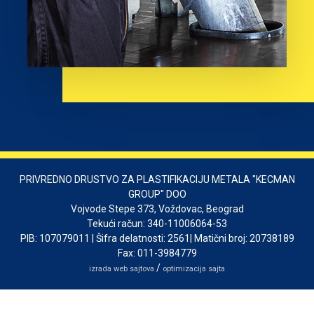
PRIVREDNO DRUSTVO ZA PLASTIFIKACIJU METALA "KECMAN
GROUP" DOO
Vojvode Stepe 373, Voždovac, Beograd
Tekući račun: 340-11006064-53
PIB: 107079011 | Šifra delatnosti: 2561| Matični broj: 20738189
Fax: 011-3984779
/
izrada web sajtova
optimizacija sajta