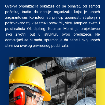
Ovakva organizacija pokazuje da se osnivač, od samog
početka, trudio da osnuje organizaiju kojoj je uspeh
zagarantovan. Koristeći isti princip upornosti, strpljenja i
požrtvovanosti, višestruki prvak YU, vice-šampion sveta i
polufinalista OI, dipl.ing. Kecman Momir je projektovao
svoj životni put u strukturu ovog preduzeca. Ne
odmarajući se ni sada, spreman je da sebe i svoj uspeh
stavi iza svakog privrednog poduhvata.