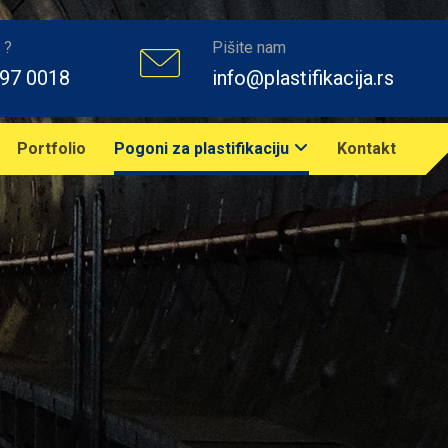
 ?
Pišite nam
397 0018
info@plastifikacija.rs
Portfolio
Pogoni za plastifikaciju
Kontakt