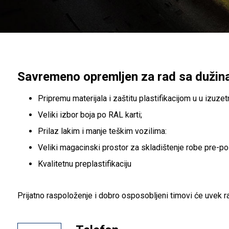
Savremeno opremljen za rad sa duži
Pripremu materijala i zaštitu plastifikacijom u u izu
Veliki izbor boja po RAL karti;
Prilaz lakim i manje teškim vozilima:
Veliki magacinski prostor za skladištenje robe pre-po
Kvalitetnu preplastifikaciju
Prijatno raspoloženje i dobro osposobljeni timovi će uvek r