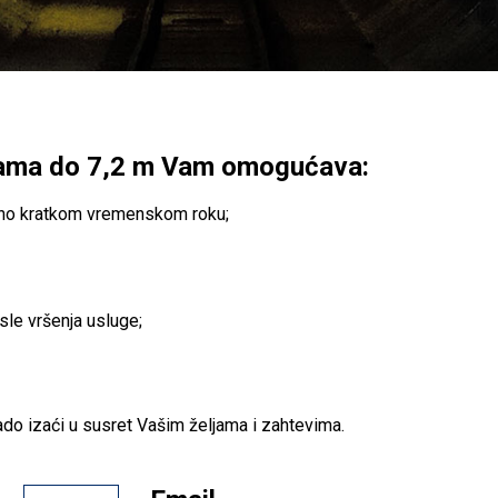
nama do 7,2 m Vam omogućava:
zetno kratkom vremenskom roku;
sle vršenja usluge;
ado izaći u susret Vašim željama i zahtevima.